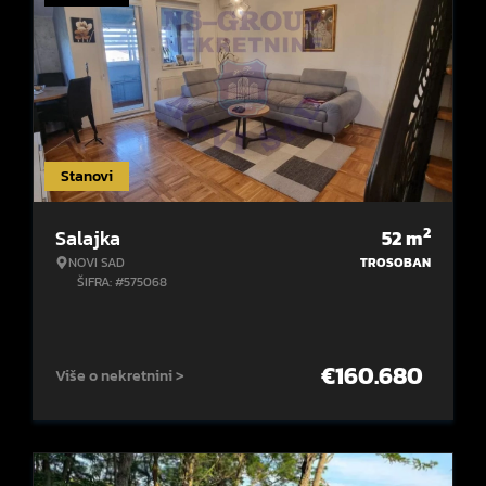
Stanovi
2
Salajka
52
m
NOVI SAD
TROSOBAN
ŠIFRA: #575068
€
160.680
Više o nekretnini >