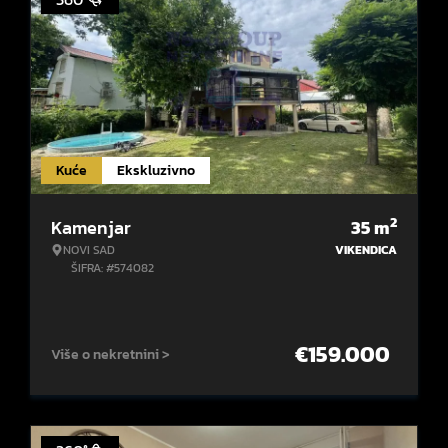
Kuće
Ekskluzivno
2
Kamenjar
35
m
NOVI SAD
VIKENDICA
ŠIFRA: #574082
€
159.000
Više o nekretnini >