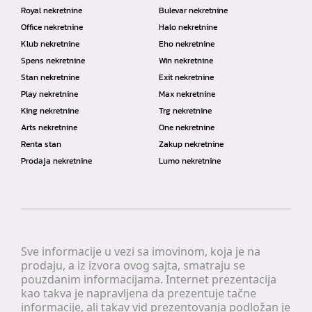
Royal nekretnine
Bulevar nekretnine
Office nekretnine
Halo nekretnine
Klub nekretnine
Eho nekretnine
Spens nekretnine
Win nekretnine
Stan nekretnine
Exit nekretnine
Play nekretnine
Max nekretnine
King nekretnine
Trg nekretnine
Arts nekretnine
One nekretnine
Renta stan
Zakup nekretnine
Prodaja nekretnine
Lumo nekretnine
Sve informacije u vezi sa imovinom, koja je na
prodaju, a iz izvora ovog sajta, smatraju se
pouzdanim informacijama. Internet prezentacija
kao takva je napravljena da prezentuje tačne
informacije, ali takav vid prezentovanja podložan je