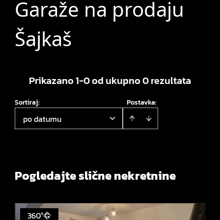
Garaže na prodaju
Šajkaš
Prikazano 1-0 od ukupno 0 rezultata
Sortiraj
:
Postavka:
po datumu
Pogledajte slične nekretnine
360°