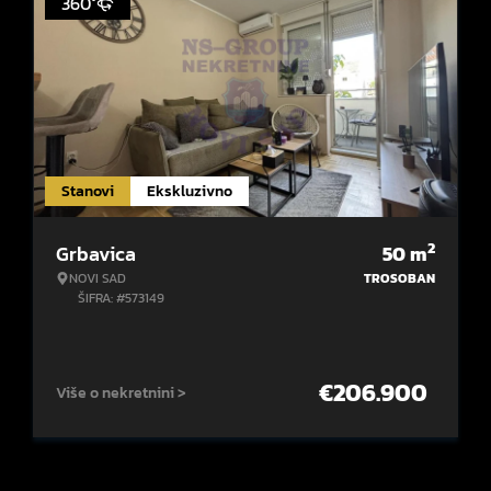
360°
Stanovi
Ekskluzivno
2
Grbavica
50
m
NOVI SAD
TROSOBAN
ŠIFRA: #573149
€
206.900
Više o nekretnini >