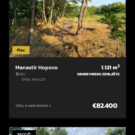
Plac
2
Manastir Hopovo
1.121
m
IRIG
GRAĐEVINSKO ZEMLJIŠTE
ŠIFRA: #574237
€
82.400
Više o nekretnini >
360°