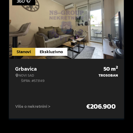
360°
Stanovi
Ekskluzivno
2
Grbavica
50
m
NOVI SAD
TROSOBAN
ŠIFRA: #573149
€
206.900
Više o nekretnini >