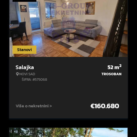
Stanovi
2
Salajka
52
m
NOVI SAD
TROSOBAN
ŠIFRA: #575068
€
160.680
Više o nekretnini >