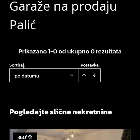
Garaže na prodaju
Palić
Prikazano 1-0 od ukupno 0 rezultata
Sortiraj
:
Postavka:
po datumu
Pogledajte slične nekretnine
360°