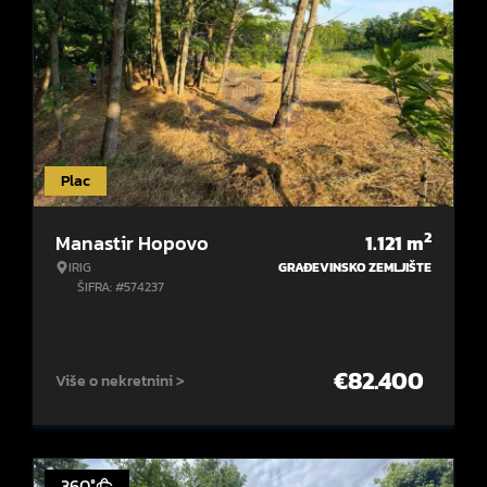
Plac
2
Manastir Hopovo
1.121
m
IRIG
GRAĐEVINSKO ZEMLJIŠTE
ŠIFRA: #574237
€
82.400
Više o nekretnini >
360°