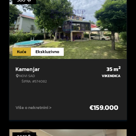
Kuće
Ekskluzivno
2
Kamenjar
35
m
NOVI SAD
VIKENDICA
ŠIFRA: #574082
€
159.000
Više o nekretnini >