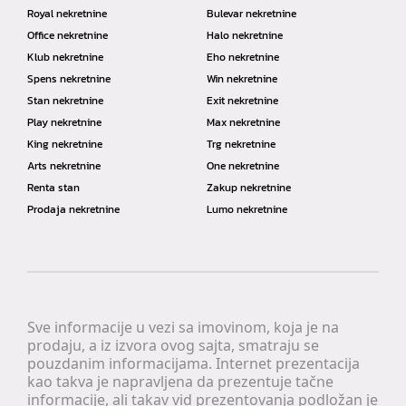
Royal nekretnine
Bulevar nekretnine
Office nekretnine
Halo nekretnine
Klub nekretnine
Eho nekretnine
Spens nekretnine
Win nekretnine
Stan nekretnine
Exit nekretnine
Play nekretnine
Max nekretnine
King nekretnine
Trg nekretnine
Arts nekretnine
One nekretnine
Renta stan
Zakup nekretnine
Prodaja nekretnine
Lumo nekretnine
Sve informacije u vezi sa imovinom, koja je na
prodaju, a iz izvora ovog sajta, smatraju se
pouzdanim informacijama. Internet prezentacija
kao takva je napravljena da prezentuje tačne
informacije, ali takav vid prezentovanja podložan je