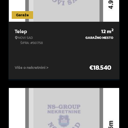
Garaže
2
Telep
12
m
NOVI SAD
GARAŽNO MESTO
ŠIFRA: #561758
€
18.540
Više o nekretnini >