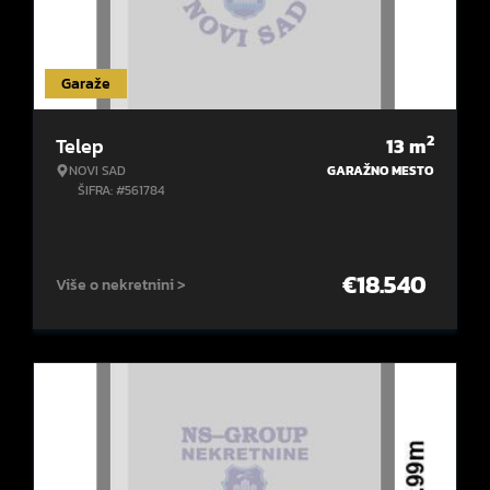
Garaže
2
Telep
13
m
NOVI SAD
GARAŽNO MESTO
ŠIFRA: #561784
€
18.540
Više o nekretnini >