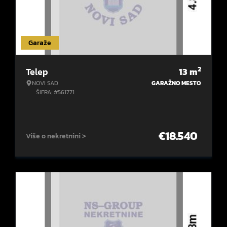
Garaže
2
Telep
13
m
NOVI SAD
GARAŽNO MESTO
ŠIFRA: #561771
€
18.540
Više o nekretnini >