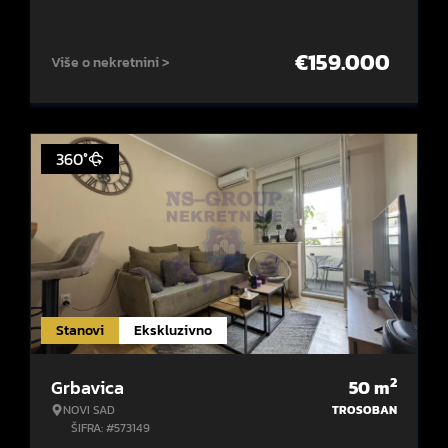
€
159.000
Više o nekretnini >
360°
Stanovi
Ekskluzivno
2
Grbavica
50
m
NOVI SAD
TROSOBAN
ŠIFRA: #573149