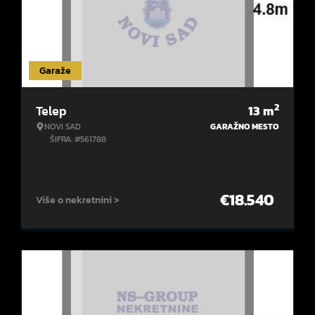
Garaže
2
Telep
13
m
NOVI SAD
GARAŽNO MESTO
ŠIFRA: #561788
€
18.540
Više o nekretnini >