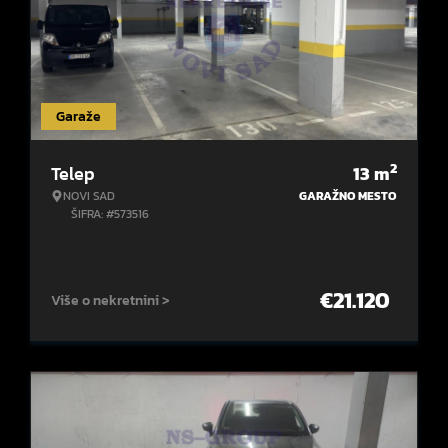
Garaže
2
Telep
13
m
NOVI SAD
GARAŽNO MESTO
ŠIFRA: #573516
€
21.120
Više o nekretnini >