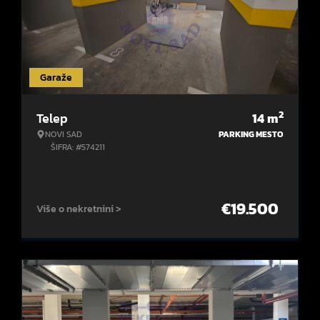
Garaže
2
Telep
14
m
NOVI SAD
PARKING MESTO
ŠIFRA: #574211
€
19.500
Više o nekretnini >