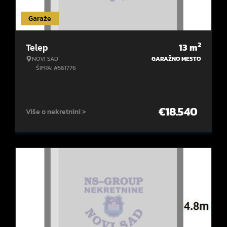
Garaže
2
Telep
13
m
NOVI SAD
GARAŽNO MESTO
ŠIFRA: #561776
€
18.540
Više o nekretnini >