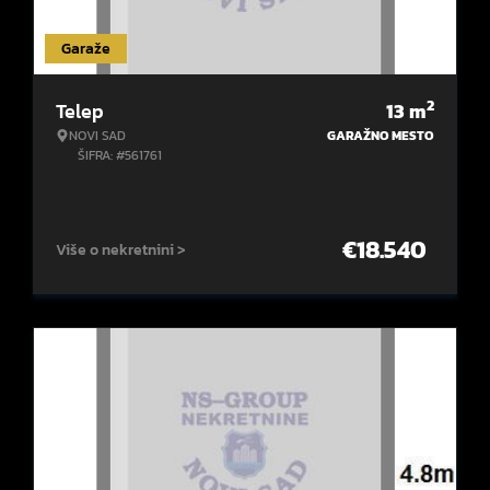
Garaže
2
Telep
13
m
NOVI SAD
GARAŽNO MESTO
ŠIFRA: #561761
€
18.540
Više o nekretnini >