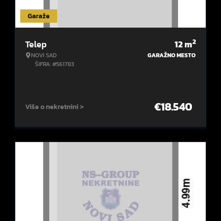
Garaže
2
Telep
12
m
NOVI SAD
GARAŽNO MESTO
ŠIFRA: #561783
€
18.540
Više o nekretnini >