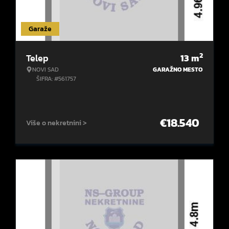
Garaže
2
Telep
13
m
NOVI SAD
GARAŽNO MESTO
ŠIFRA: #561757
€
18.540
Više o nekretnini >