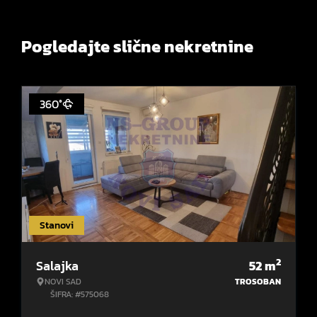
Pogledajte slične nekretnine
360°
Stanovi
2
Salajka
52
m
NOVI SAD
TROSOBAN
ŠIFRA: #575068