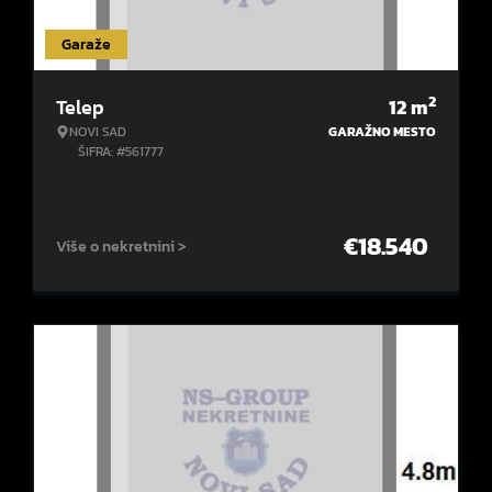
Garaže
2
Telep
12
m
NOVI SAD
GARAŽNO MESTO
ŠIFRA: #561777
€
18.540
Više o nekretnini >