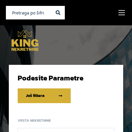
Podesite Parametre
Još filtera
VRSTA NEKRETNINE