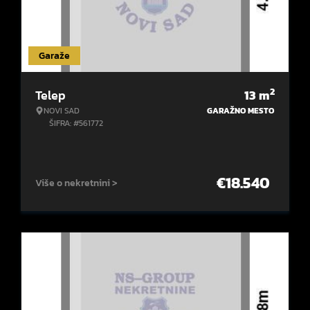
Garaže
2
Telep
13
m
NOVI SAD
GARAŽNO MESTO
ŠIFRA: #561772
€
18.540
Više o nekretnini >