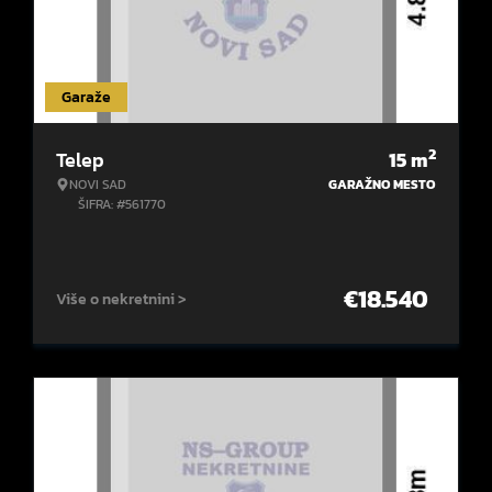
Garaže
2
Telep
15
m
NOVI SAD
GARAŽNO MESTO
ŠIFRA: #561770
€
18.540
Više o nekretnini >