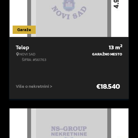
Garaže
2
Telep
13
m
NOVI SAD
GARAŽNO MESTO
ŠIFRA: #561763
€
18.540
Više o nekretnini >