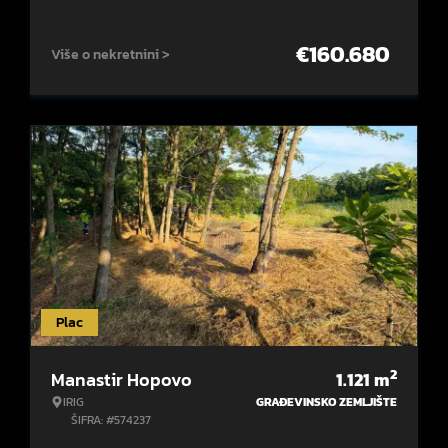
€
160.680
Više o nekretnini >
Plac
2
Manastir Hopovo
1.121
m
IRIG
GRAĐEVINSKO ZEMLJIŠTE
ŠIFRA: #574237