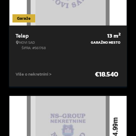
Garaže
2
Telep
13
m
NOVI SAD
GARAŽNO MESTO
ŠIFRA: #561768
€
18.540
Više o nekretnini >