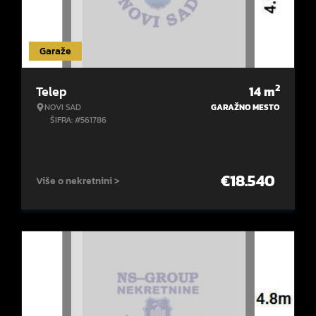
Garaže
2
Telep
14
m
NOVI SAD
GARAŽNO MESTO
ŠIFRA: #561786
€
18.540
Više o nekretnini >