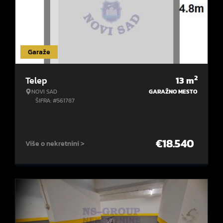
Garaže
2
Telep
13
m
NOVI SAD
GARAŽNO MESTO
ŠIFRA: #561787
€
18.540
Više o nekretnini >