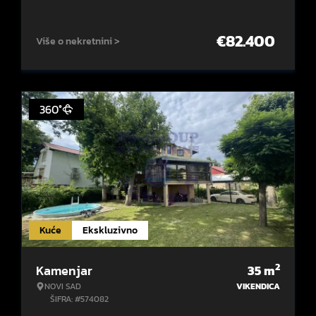
€
82.400
Više o nekretnini >
360°
Kuće
Ekskluzivno
2
Kamenjar
35
m
NOVI SAD
VIKENDICA
ŠIFRA: #574082