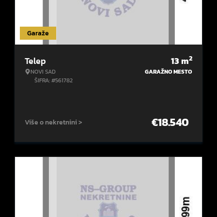
Garaže
2
Telep
13
m
NOVI SAD
GARAŽNO MESTO
ŠIFRA: #561782
€
18.540
Više o nekretnini >