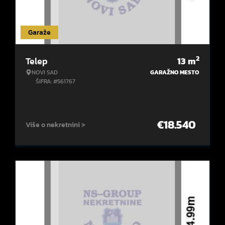
Garaže
2
Telep
13
m
NOVI SAD
GARAŽNO MESTO
ŠIFRA: #561767
€
18.540
Više o nekretnini >