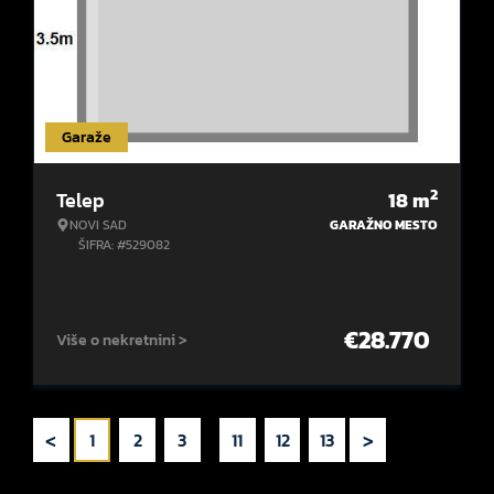
Garaže
2
Telep
18
m
NOVI SAD
GARAŽNO MESTO
ŠIFRA: #529082
€
28.770
Više o nekretnini >
<
>
1
2
3
...
11
12
13