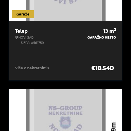
Garaže
2
Telep
13
m
NOVI SAD
GARAŽNO MESTO
ŠIFRA: #561759
€
18.540
Više o nekretnini >