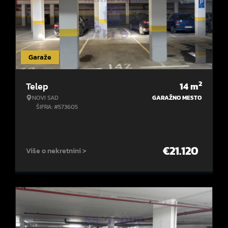
Garaže
2
Telep
14
m
NOVI SAD
GARAŽNO MESTO
ŠIFRA: #573605
€
21.120
Više o nekretnini >