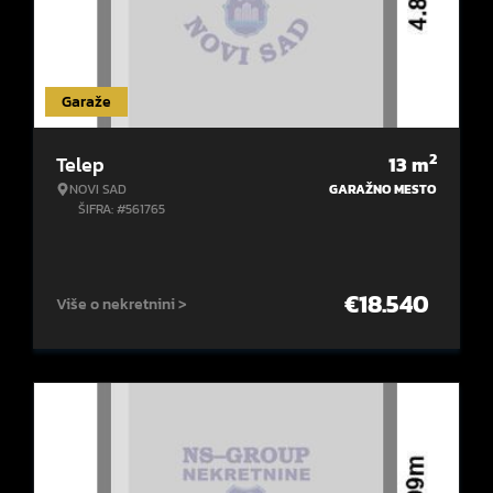
Garaže
2
Telep
13
m
NOVI SAD
GARAŽNO MESTO
ŠIFRA: #561765
€
18.540
Više o nekretnini >