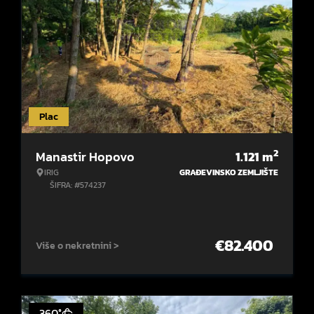
Plac
2
Manastir Hopovo
1.121
m
IRIG
GRAĐEVINSKO ZEMLJIŠTE
ŠIFRA: #574237
€
82.400
Više o nekretnini >
360°