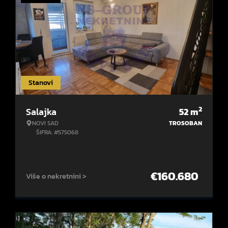
Stanovi
2
Salajka
52
m
NOVI SAD
TROSOBAN
ŠIFRA: #575068
€
160.680
Više o nekretnini >