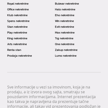
Royal nekretnine
Bulevar nekretnine
Office nekretnine
Halo nekretnine
Klub nekretnine
Eho nekretnine
Spens nekretnine
Win nekretnine
Stan nekretnine
Exit nekretnine
Play nekretnine
Max nekretnine
King nekretnine
Trg nekretnine
Arts nekretnine
One nekretnine
Renta stan
Zakup nekretnine
Prodaja nekretnine
Lumo nekretnine
Sve informacije u vezi sa imovinom, koja je na
prodaju, a iz izvora ovog sajta, smatraju se
pouzdanim informacijama. Internet prezentacija
kao takva je napravljena da prezentuje tačne
informacije, ali takav vid prezentovanja podložan je