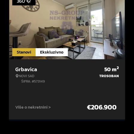
360°
Stanovi
Ekskluzivno
2
Grbavica
50
m
NOVI SAD
TROSOBAN
ŠIFRA: #573149
€
206.900
Više o nekretnini >