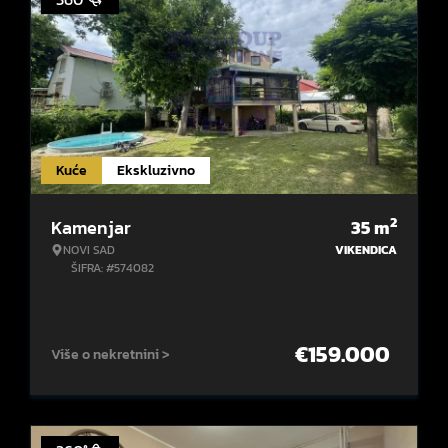
Kuće
Ekskluzivno
2
Kamenjar
35
m
NOVI SAD
VIKENDICA
ŠIFRA: #574082
€
159.000
Više o nekretnini >