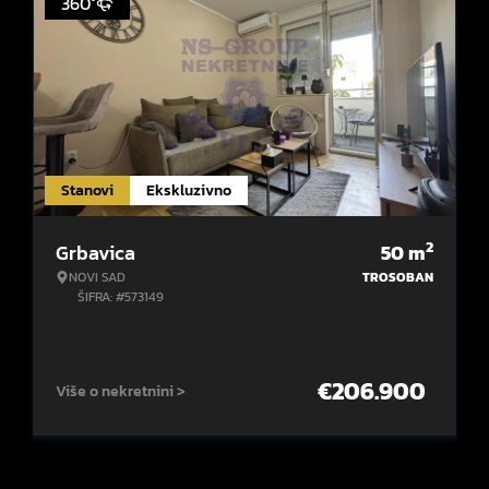
360°
Stanovi
Ekskluzivno
2
Grbavica
50
m
NOVI SAD
TROSOBAN
ŠIFRA: #573149
€
206.900
Više o nekretnini >