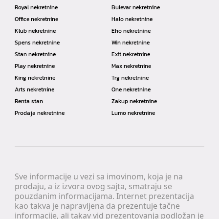
Royal nekretnine
Bulevar nekretnine
Office nekretnine
Halo nekretnine
Klub nekretnine
Eho nekretnine
Spens nekretnine
Win nekretnine
Stan nekretnine
Exit nekretnine
Play nekretnine
Max nekretnine
King nekretnine
Trg nekretnine
Arts nekretnine
One nekretnine
Renta stan
Zakup nekretnine
Prodaja nekretnine
Lumo nekretnine
Sve informacije u vezi sa imovinom, koja je na
prodaju, a iz izvora ovog sajta, smatraju se
pouzdanim informacijama. Internet prezentacija
kao takva je napravljena da prezentuje tačne
informacije, ali takav vid prezentovanja podložan je