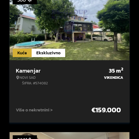
Kuće
Ekskluzivno
2
Kamenjar
35
m
NOVI SAD
VIKENDICA
ŠIFRA: #574082
€
159.000
Više o nekretnini >