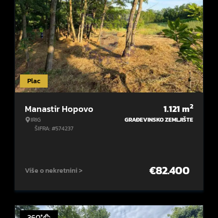
Plac
2
Manastir Hopovo
1.121
m
IRIG
GRAĐEVINSKO ZEMLJIŠTE
ŠIFRA: #574237
€
82.400
Više o nekretnini >
360°