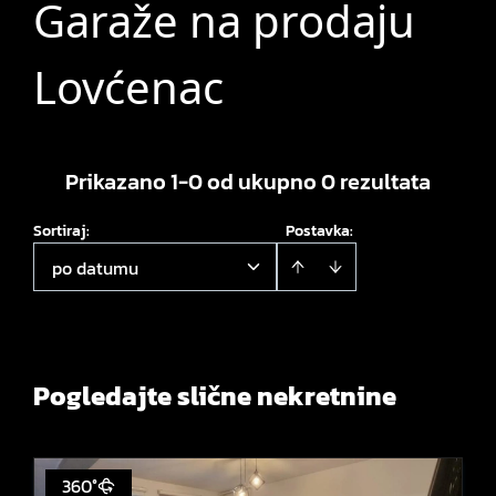
Garaže na prodaju
Lovćenac
Prikazano 1-0 od ukupno 0 rezultata
Sortiraj
:
Postavka:
po datumu
Pogledajte slične nekretnine
360°