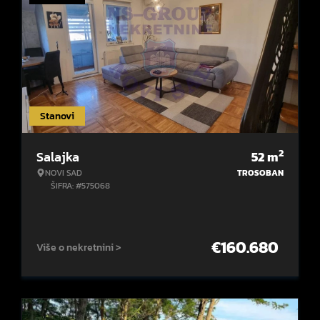
Stanovi
2
Salajka
52
m
NOVI SAD
TROSOBAN
ŠIFRA: #575068
€
160.680
Više o nekretnini >