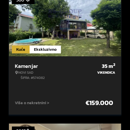
Kuće
Ekskluzivno
2
Kamenjar
35
m
NOVI SAD
VIKENDICA
ŠIFRA: #574082
€
159.000
Više o nekretnini >