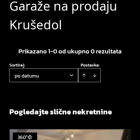
Garaže na prodaju
Krušedol
Prikazano 1-0 od ukupno 0 rezultata
Sortiraj
:
Postavka:
po datumu
Pogledajte slične nekretnine
360°