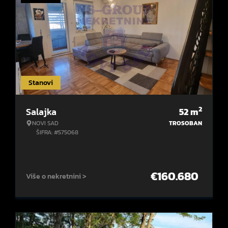
Stanovi
2
Salajka
52
m
NOVI SAD
TROSOBAN
ŠIFRA: #575068
€
160.680
Više o nekretnini >