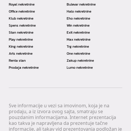
Royal nekretnine
Bulevar nekretnine
Office nekretnine
Halo nekretnine
Klub nekretnine
Eho nekretnine
Spens nekretnine
Win nekretnine
Stan nekretnine
Exit nekretnine
Play nekretnine
Max nekretnine
King nekretnine
Trg nekretnine
Arts nekretnine
One nekretnine
Renta stan
Zakup nekretnine
Prodaja nekretnine
Lumo nekretnine
Sve informacije u vezi sa imovinom, koja je na
prodaju, a iz izvora ovog sajta, smatraju se
pouzdanim informacijama. Internet prezentacija
kao takva je napravljena da prezentuje tačne
informacije, ali takav vid prezentovanja podložan je