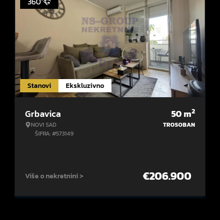
360°
Stanovi
Ekskluzivno
2
Grbavica
50
m
NOVI SAD
TROSOBAN
ŠIFRA: #573149
€
206.900
Više o nekretnini >