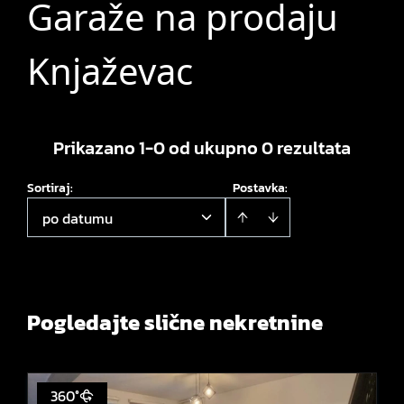
Garaže na prodaju
Knjaževac
Prikazano 1-0 od ukupno 0 rezultata
Sortiraj
:
Postavka:
po datumu
Pogledajte slične nekretnine
360°