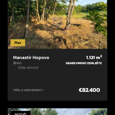
Plac
2
Manastir Hopovo
1.121
m
IRIG
GRAĐEVINSKO ZEMLJIŠTE
ŠIFRA: #574237
€
82.400
Više o nekretnini >
360°