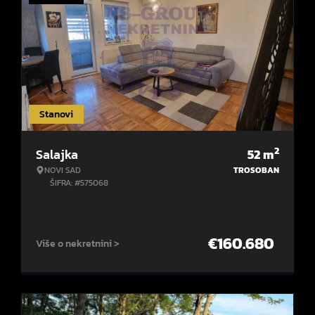
Stanovi
2
Salajka
52
m
NOVI SAD
TROSOBAN
ŠIFRA: #575068
€
160.680
Više o nekretnini >