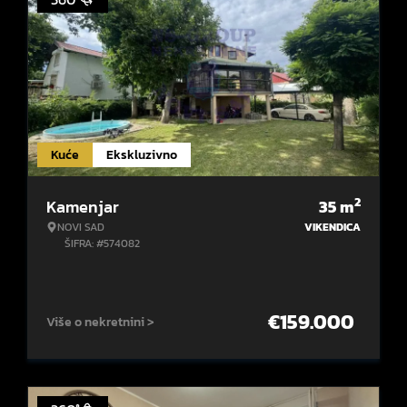
Kuće
Ekskluzivno
2
Kamenjar
35
m
NOVI SAD
VIKENDICA
ŠIFRA: #574082
€
159.000
Više o nekretnini >