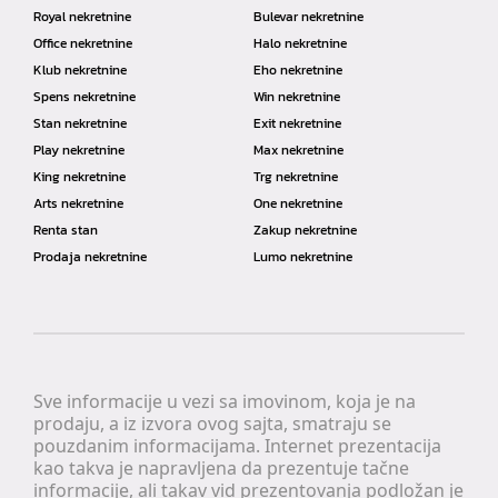
Royal nekretnine
Bulevar nekretnine
Office nekretnine
Halo nekretnine
Klub nekretnine
Eho nekretnine
Spens nekretnine
Win nekretnine
Stan nekretnine
Exit nekretnine
Play nekretnine
Max nekretnine
King nekretnine
Trg nekretnine
Arts nekretnine
One nekretnine
Renta stan
Zakup nekretnine
Prodaja nekretnine
Lumo nekretnine
Sve informacije u vezi sa imovinom, koja je na
prodaju, a iz izvora ovog sajta, smatraju se
pouzdanim informacijama. Internet prezentacija
kao takva je napravljena da prezentuje tačne
informacije, ali takav vid prezentovanja podložan je