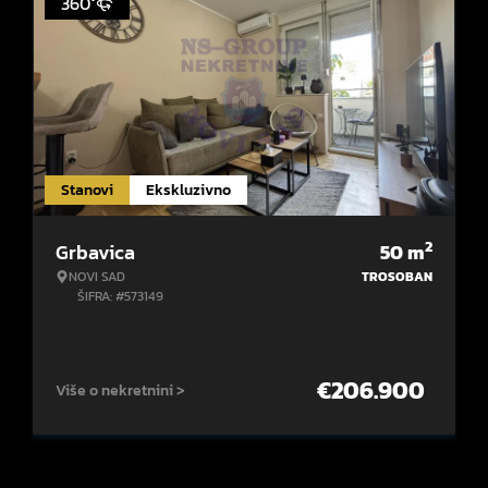
360°
Stanovi
Ekskluzivno
2
Grbavica
50
m
NOVI SAD
TROSOBAN
ŠIFRA: #573149
€
206.900
Više o nekretnini >