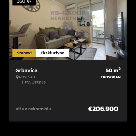
360°
Stanovi
Ekskluzivno
2
Grbavica
50
m
NOVI SAD
TROSOBAN
ŠIFRA: #573149
€
206.900
Više o nekretnini >