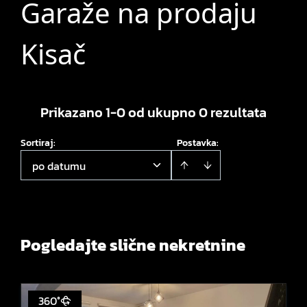
Garaže na prodaju
Kisač
Prikazano 1-0 od ukupno 0 rezultata
Sortiraj
:
Postavka:
po datumu
Pogledajte slične nekretnine
360°