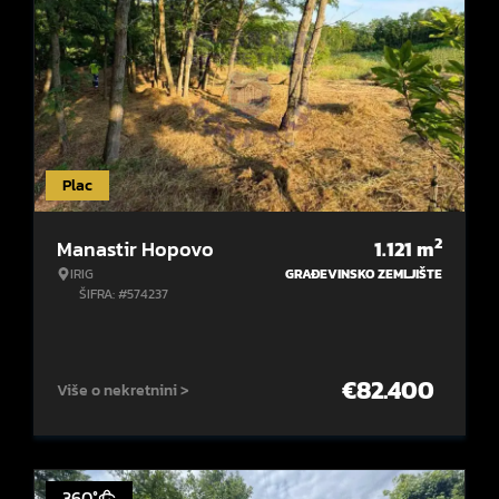
Plac
2
Manastir Hopovo
1.121
m
IRIG
GRAĐEVINSKO ZEMLJIŠTE
ŠIFRA: #574237
€
82.400
Više o nekretnini >
360°