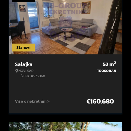
Stanovi
2
Salajka
52
m
NOVI SAD
TROSOBAN
ŠIFRA: #575068
€
160.680
Više o nekretnini >