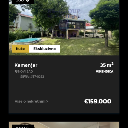
Kuće
Ekskluzivno
2
Kamenjar
35
m
NOVI SAD
VIKENDICA
ŠIFRA: #574082
€
159.000
Više o nekretnini >