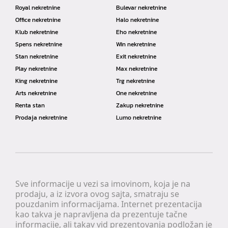
Royal nekretnine
Bulevar nekretnine
Office nekretnine
Halo nekretnine
Klub nekretnine
Eho nekretnine
Spens nekretnine
Win nekretnine
Stan nekretnine
Exit nekretnine
Play nekretnine
Max nekretnine
King nekretnine
Trg nekretnine
Arts nekretnine
One nekretnine
Renta stan
Zakup nekretnine
Prodaja nekretnine
Lumo nekretnine
Sve informacije u vezi sa imovinom, koja je na
prodaju, a iz izvora ovog sajta, smatraju se
pouzdanim informacijama. Internet prezentacija
kao takva je napravljena da prezentuje tačne
informacije, ali takav vid prezentovanja podložan je