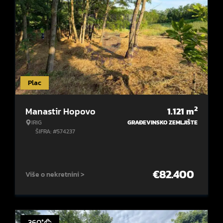
Plac
2
Manastir Hopovo
1.121
m
IRIG
GRAĐEVINSKO ZEMLJIŠTE
ŠIFRA: #574237
€
82.400
Više o nekretnini >
360°