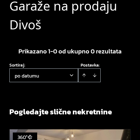
Garaže na prodaju
Divoš
Prikazano 1-0 od ukupno 0 rezultata
Sortiraj
:
Postavka:
po datumu
Pogledajte slične nekretnine
360°