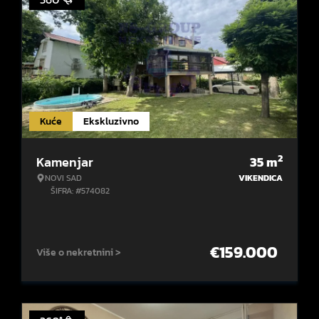
Kuće
Ekskluzivno
2
Kamenjar
35
m
NOVI SAD
VIKENDICA
ŠIFRA: #574082
€
159.000
Više o nekretnini >