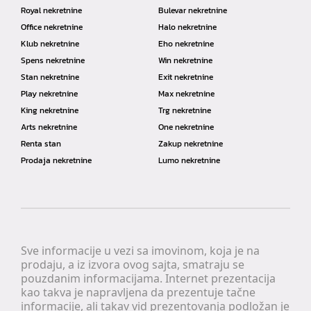
Royal nekretnine
Bulevar nekretnine
Office nekretnine
Halo nekretnine
Klub nekretnine
Eho nekretnine
Spens nekretnine
Win nekretnine
Stan nekretnine
Exit nekretnine
Play nekretnine
Max nekretnine
King nekretnine
Trg nekretnine
Arts nekretnine
One nekretnine
Renta stan
Zakup nekretnine
Prodaja nekretnine
Lumo nekretnine
Sve informacije u vezi sa imovinom, koja je na
prodaju, a iz izvora ovog sajta, smatraju se
pouzdanim informacijama. Internet prezentacija
kao takva je napravljena da prezentuje tačne
informacije, ali takav vid prezentovanja podložan je