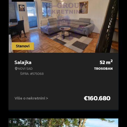
Stanovi
2
Salajka
52
m
NOVI SAD
TROSOBAN
ŠIFRA: #575068
€
160.680
Više o nekretnini >