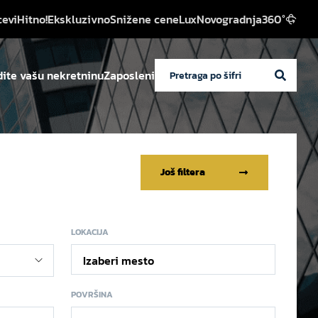
cevi
Hitno!
Ekskluzivno
Snižene cene
Lux
Novogradnja
360°
ite vašu nekretninu
Zaposleni
Još filtera
LOKACIJA
Izaberi mesto
POVRŠINA