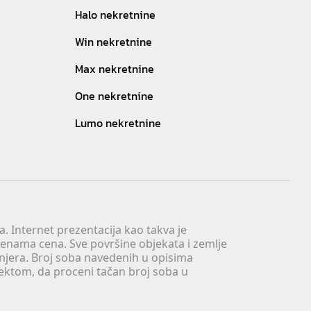
Halo nekretnine
Win nekretnine
Max nekretnine
One nekretnine
Lumo nekretnine
. Internet prezentacija kao takva je
menama cena. Sve površine objekata i zemlje
injera. Broj soba navedenih u opisima
tektom, da proceni tačan broj soba u