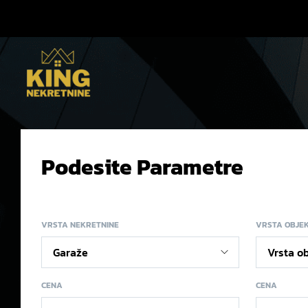
Podesite Parametre
VRSTA NEKRETNINE
VRSTA OBJE
CENA
CENA