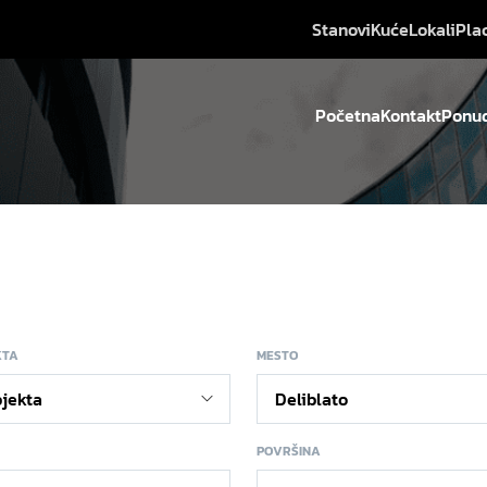
Stanovi
Kuće
Lokali
Pla
Početna
Kontakt
Ponud
KTA
MESTO
POVRŠINA