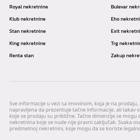
Royal nekretnine
Bulevar nekr
Klub nekretnine
Eho nekretn
Stan nekretnine
Exit nekretn
King nekretnine
Trg nekretni
Renta stan
Zakup nekre
Sve informacije u vezi sa imovinom, koja je na prodaju,
napravljena da prezentuje tačne informacije, ali taka
koje se prodaju su približne. Tačne dimenzije se mogu d
nekretnina koje se nude nije pravni zaključak. Svaka o
predmetnoj nekretnini, koje mogu da se koriste legaln