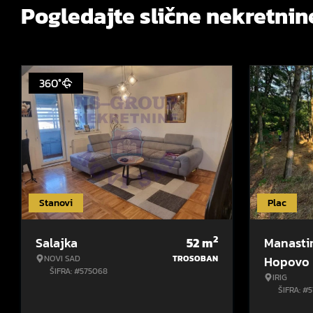
Pogledajte slične nekretnin
360°
Stanovi
Plac
2
Salajka
52
m
Manasti
NOVI SAD
TROSOBAN
Hopovo
ŠIFRA: #575068
IRIG
ŠIFRA: #