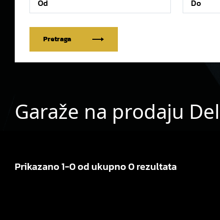
Pretraga
Garaže na prodaju Del
Prikazano 1-0 od ukupno 0 rezultata