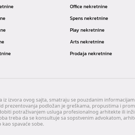
etnine
Office nekretnine
ine
Spens nekretnine
ine
Play nekretnine
ne
Arts nekretnine
tnine
Prodaja nekretnine
 a iz izvora ovog sajta, smatraju se pouzdanim informacijama
v vid prezentovanja podložan je greškama, propustima i pro
obiti potraživanjem usluga profesionalnog arhitekte ili inž
soba treba da se konsultuje sa sopstvenim advokatom, arhi
o kao spavaće sobe.