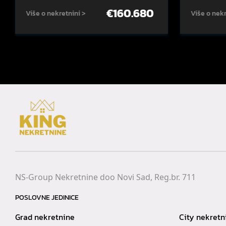
€
160.680
Više o nekretnini >
Više o nekr
NS-Group Nekretnine doo Novi Sad, Reg.br. 711
POSLOVNE JEDINICE
Grad nekretnine
City nekretn