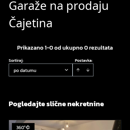
Garaže na prodaju
Čajetina
Prikazano 1-0 od ukupno 0 rezultata
Sortiraj
:
Postavka:
po datumu
Pogledajte slične nekretnine
360°