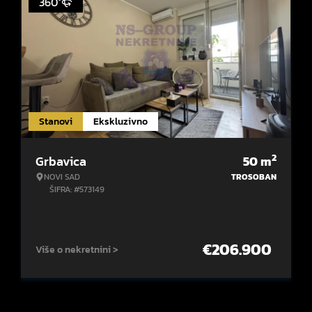
360°
Stanovi
Ekskluzivno
2
Grbavica
50
m
NOVI SAD
TROSOBAN
ŠIFRA: #573149
€
206.900
Više o nekretnini >