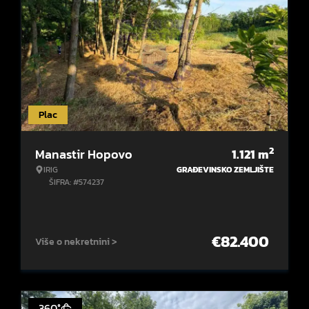
Plac
2
Manastir Hopovo
1.121
m
IRIG
GRAĐEVINSKO ZEMLJIŠTE
ŠIFRA: #574237
€
82.400
Više o nekretnini >
360°