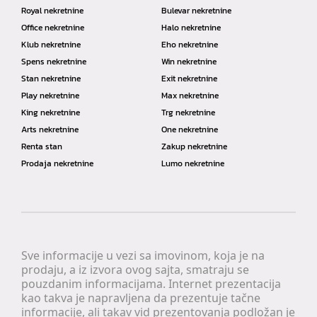
Royal nekretnine
Bulevar nekretnine
Office nekretnine
Halo nekretnine
Klub nekretnine
Eho nekretnine
Spens nekretnine
Win nekretnine
Stan nekretnine
Exit nekretnine
Play nekretnine
Max nekretnine
King nekretnine
Trg nekretnine
Arts nekretnine
One nekretnine
Renta stan
Zakup nekretnine
Prodaja nekretnine
Lumo nekretnine
Sve informacije u vezi sa imovinom, koja je na
prodaju, a iz izvora ovog sajta, smatraju se
pouzdanim informacijama. Internet prezentacija
kao takva je napravljena da prezentuje tačne
informacije, ali takav vid prezentovanja podložan je