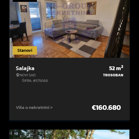
Stanovi
2
Salajka
52
m
NOVI SAD
TROSOBAN
ŠIFRA: #575068
€
160.680
Više o nekretnini >