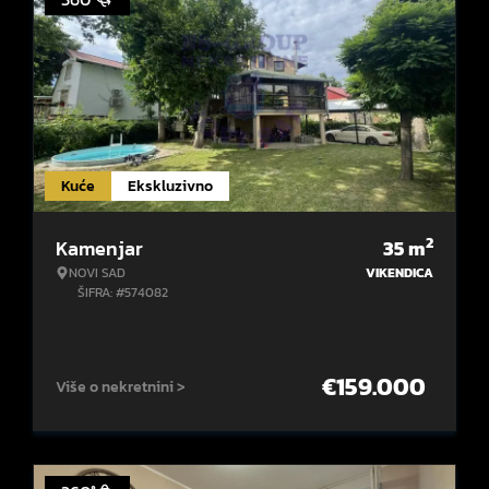
Kuće
Ekskluzivno
2
Kamenjar
35
m
NOVI SAD
VIKENDICA
ŠIFRA: #574082
€
159.000
Više o nekretnini >