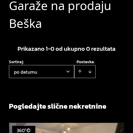
Garaže na prodaju
Beška
Prikazano 1-0 od ukupno 0 rezultata
Sortiraj
:
Postavka:
po datumu
Pogledajte slične nekretnine
360°