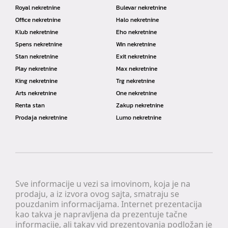
Royal nekretnine
Bulevar nekretnine
Office nekretnine
Halo nekretnine
Klub nekretnine
Eho nekretnine
Spens nekretnine
Win nekretnine
Stan nekretnine
Exit nekretnine
Play nekretnine
Max nekretnine
King nekretnine
Trg nekretnine
Arts nekretnine
One nekretnine
Renta stan
Zakup nekretnine
Prodaja nekretnine
Lumo nekretnine
Sve informacije u vezi sa imovinom, koja je na
prodaju, a iz izvora ovog sajta, smatraju se
pouzdanim informacijama. Internet prezentacija
kao takva je napravljena da prezentuje tačne
informacije, ali takav vid prezentovanja podložan je