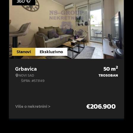
360°
Stanovi
Ekskluzivno
2
Grbavica
50
m
NOVI SAD
TROSOBAN
ŠIFRA: #573149
€
206.900
Više o nekretnini >