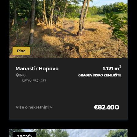
Plac
2
Manastir Hopovo
1.121
m
IRIG
GRAĐEVINSKO ZEMLJIŠTE
ŠIFRA: #574237
€
82.400
Više o nekretnini >
360°