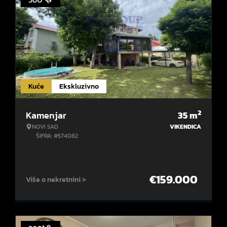
Kuće
Ekskluzivno
2
Kamenjar
35
m
NOVI SAD
VIKENDICA
ŠIFRA: #574082
€
159.000
Više o nekretnini >