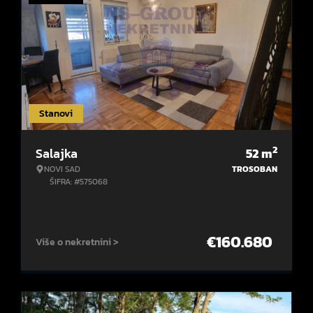
Stanovi
2
Salajka
52
m
NOVI SAD
TROSOBAN
ŠIFRA: #575068
€
160.680
Više o nekretnini >