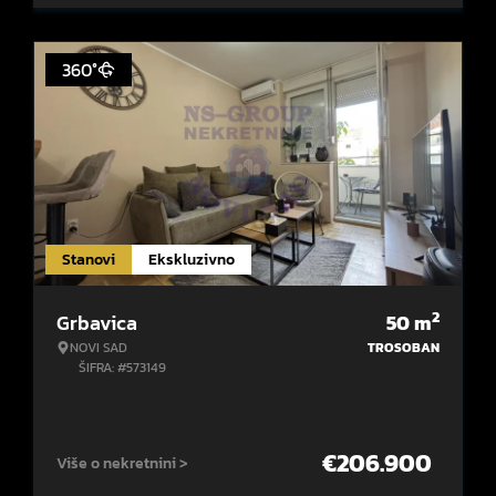
360°
Stanovi
Ekskluzivno
2
Grbavica
50
m
NOVI SAD
TROSOBAN
ŠIFRA: #573149
€
206.900
Više o nekretnini >