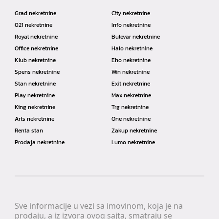
Grad nekretnine
City nekretnine
021 nekretnine
Info nekretnine
Royal nekretnine
Bulevar nekretnine
Office nekretnine
Halo nekretnine
Klub nekretnine
Eho nekretnine
Spens nekretnine
Win nekretnine
Stan nekretnine
Exit nekretnine
Play nekretnine
Max nekretnine
King nekretnine
Trg nekretnine
Arts nekretnine
One nekretnine
Renta stan
Zakup nekretnine
Prodaja nekretnine
Lumo nekretnine
Sve informacije u vezi sa imovinom, koja je na
prodaju, a iz izvora ovog sajta, smatraju se