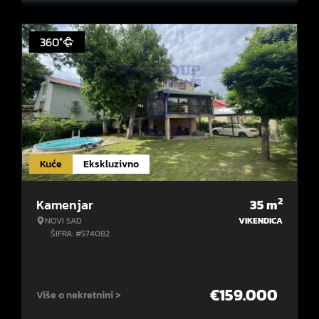
360°
Kuće
Ekskluzivno
2
Kamenjar
35
m
NOVI SAD
VIKENDICA
ŠIFRA: #574082
€
159.000
Više o nekretnini >