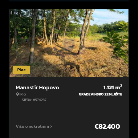
Plac
2
Manastir Hopovo
1.121
m
IRIG
GRAĐEVINSKO ZEMLJIŠTE
ŠIFRA: #574237
€
82.400
Više o nekretnini >