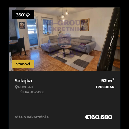
360°
Stanovi
2
Salajka
52
m
NOVI SAD
TROSOBAN
ŠIFRA: #575068
€
160.680
Više o nekretnini >