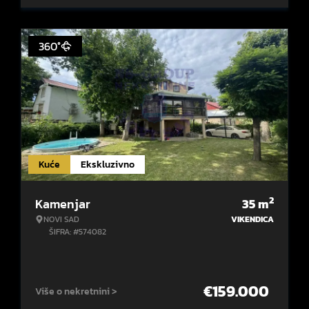
360°
Kuće
Ekskluzivno
2
Kamenjar
35
m
NOVI SAD
VIKENDICA
ŠIFRA: #574082
€
159.000
Više o nekretnini >