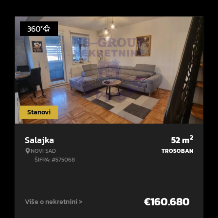
360°
Stanovi
2
Salajka
52
m
NOVI SAD
TROSOBAN
ŠIFRA: #575068
€
160.680
Više o nekretnini >