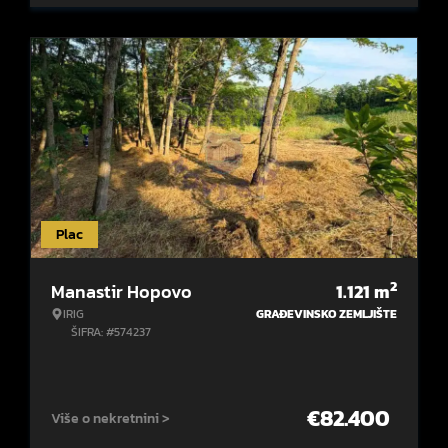
Plac
2
Manastir Hopovo
1.121
m
IRIG
GRAĐEVINSKO ZEMLJIŠTE
ŠIFRA: #574237
€
82.400
Više o nekretnini >