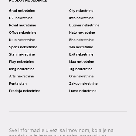
POSLOVNE JEDINICE
Grad nekretnine
City nekretnine
021 nekretnine
Info nekretnine
Royal nekretnine
Bulevar nekretnine
Office nekretnine
Halo nekretnine
Klub nekretnine
Eho nekretnine
Spens nekretnine
Win nekretnine
Stan nekretnine
Exit nekretnine
Play nekretnine
Max nekretnine
King nekretnine
Trg nekretnine
Arts nekretnine
One nekretnine
Renta stan
Zakup nekretnine
Prodaja nekretnine
Lumo nekretnine
Sve informacije u vezi sa imovinom, koja je na