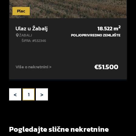
Plac
2
Ulaz u Žabalj
18.522
m
ŽABALJ
POLJOPRIVREDNO ZEMLJIŠTE
ŠIFRA: #532346
€
51.500
Više o nekretnini >
<
>
1
Pogledajte slične nekretnine