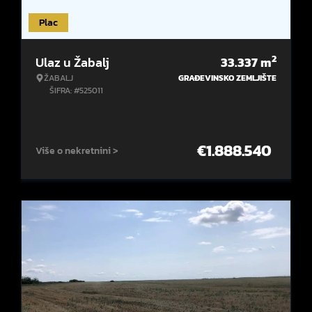
Plac
2
Ulaz u Žabalj
33.337
m
ŽABALJ
GRAĐEVINSKO ZEMLJIŠTE
ŠIFRA: #525011
€
1.888.540
Više o nekretnini >