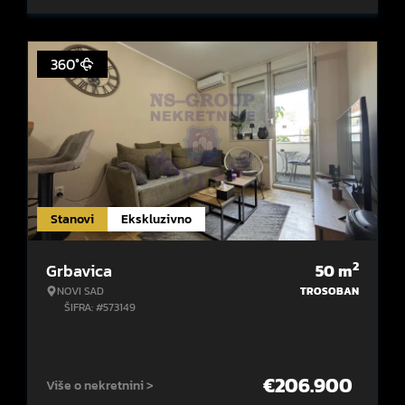
360°
Stanovi
Ekskluzivno
2
Grbavica
50
m
NOVI SAD
TROSOBAN
ŠIFRA: #573149
€
206.900
Više o nekretnini >