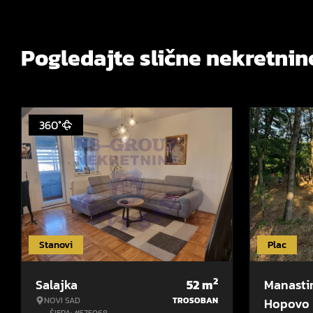
Pogledajte slične nekretnin
360°
Stanovi
Plac
2
Salajka
52
m
Manasti
NOVI SAD
TROSOBAN
Hopovo