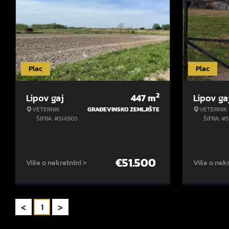
Plac
Plac
2
Lipov gaj
447
m
Lipov ga
VETERNIK
GRAĐEVINSKO ZEMLJIŠTE
VETERNIK
ŠIFRA: #514905
ŠIFRA: #5
€
51.500
Više o nekretnini >
Više o nekr
<
>
1