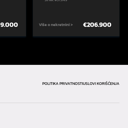
ŠIFRA: #573149
59.000
€
206.900
Više o nekretnini >
POLITIKA PRIVATNOSTI
USLOVI KORIŠĆENJA