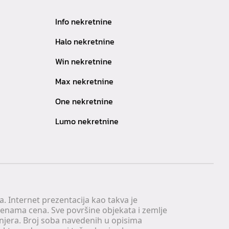
Info nekretnine
Halo nekretnine
Win nekretnine
Max nekretnine
One nekretnine
Lumo nekretnine
. Internet prezentacija kao takva je
menama cena. Sve površine objekata i zemlje
injera. Broj soba navedenih u opisima