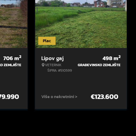
Plac
2
2
706
m
Lipov gaj
498
m
O ZEMLJIŠTE
VETERNIK
GRAĐEVINSKO ZEMLJIŠTE
ŠIFRA: #510599
79.990
€
123.600
Više o nekretnini >