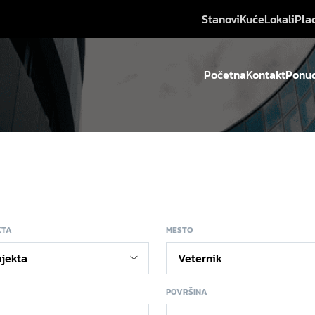
Stanovi
Kuće
Lokali
Pla
Početna
Kontakt
Ponud
KTA
MESTO
POVRŠINA