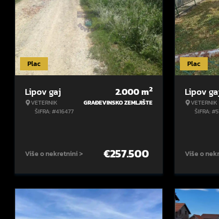
Plac
Plac
2
Lipov gaj
2.000
m
Lipov ga
VETERNIK
GRAĐEVINSKO ZEMLJIŠTE
VETERNIK
ŠIFRA: #416477
ŠIFRA: #
€
257.500
Više o nekretnini >
Više o nekr