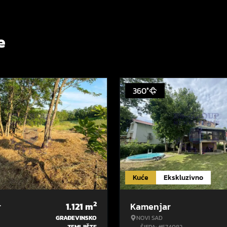
e
360°
Kuće
Ekskluzivno
2
r
1.121
m
Kamenjar
GRAĐEVINSKO
NOVI SAD