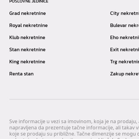
POSLOVNE JEDINICE
Grad nekretnine
City nekretn
Royal nekretnine
Bulevar nekr
Klub nekretnine
Eho nekretn
Stan nekretnine
Exit nekretn
King nekretnine
Trg nekretni
Renta stan
Zakup nekre
Sve informacije u vezi sa imovinom, koja je na prodaju,
napravljena da prezentuje tačne informacije, ali taka
koje se prodaju su približne. Tačne dimenzije se mogu d