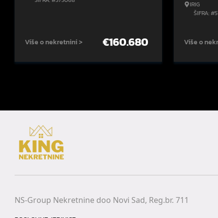
ŠIFRA: #575068
IRIG
ŠIFRA: #
€
160.680
Više o nekretnini >
Više o nekr
NS-Group Nekretnine doo Novi Sad, Reg.br. 711