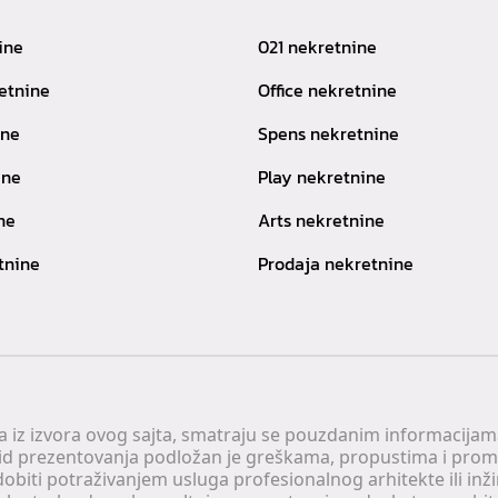
ine
021 nekretnine
etnine
Office nekretnine
ine
Spens nekretnine
ine
Play nekretnine
ne
Arts nekretnine
tnine
Prodaja nekretnine
 a iz izvora ovog sajta, smatraju se pouzdanim informacijama
v vid prezentovanja podložan je greškama, propustima i pro
obiti potraživanjem usluga profesionalnog arhitekte ili inž