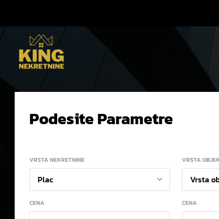
Podesite Parametre
VRSTA NEKRETNINE
VRSTA OBJE
CENA
CENA