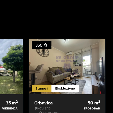
360°
Stanovi
Ekskluzivno
2
2
35
m
Grbavica
50
m
VIKENDICA
NOVI SAD
TROSOBAN