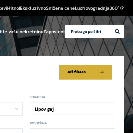
cevi
Hitno!
Ekskluzivno
Snižene cene
Lux
Novogradnja
360°
ite vašu nekretninu
Zaposleni
Još filtera
LOKACIJA
Lipov gaj
POVRŠINA