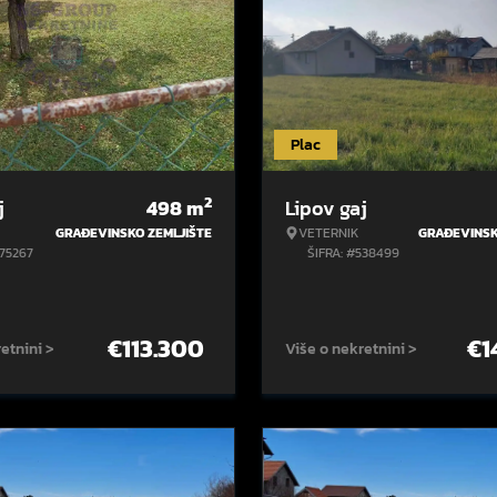
Plac
2
j
498
m
Lipov gaj
GRAĐEVINSKO ZEMLJIŠTE
VETERNIK
GRAĐEVINSK
575267
ŠIFRA: #538499
€
113.300
€
1
etnini >
Više o nekretnini >