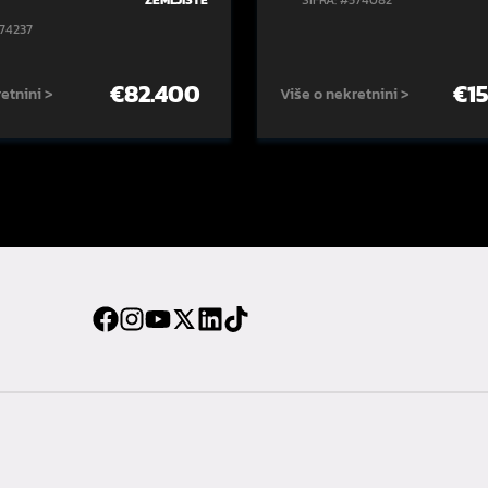
ZEMLJIŠTE
ŠIFRA: #574082
574237
€
82.400
€
1
etnini >
Više o nekretnini >