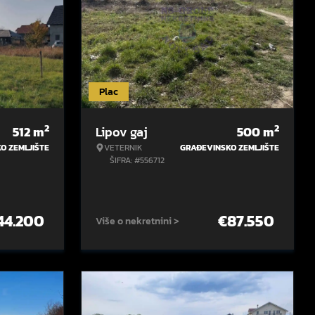
Plac
2
2
512
m
Lipov gaj
500
m
O ZEMLJIŠTE
VETERNIK
GRAĐEVINSKO ZEMLJIŠTE
ŠIFRA: #556712
44.200
€
87.550
Više o nekretnini >