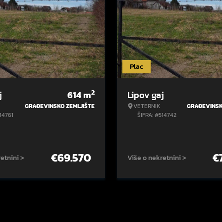
Plac
2
j
614
m
Lipov gaj
GRAĐEVINSKO ZEMLJIŠTE
VETERNIK
GRAĐEVINSK
14761
ŠIFRA: #514742
€
69.570
€
etnini >
Više o nekretnini >