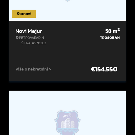
Stanovi
2
Novi Majur
58
m
PETROVARADIN
TROSOBAN
ŠIFRA: #570362
€
154.550
Više o nekretnini >