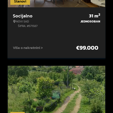
Stanovi
2
Socijalno
31
m
NOVI SAD
JEDNOSOBAN
ŠIFRA: #571587
€
99.000
Više o nekretnini >