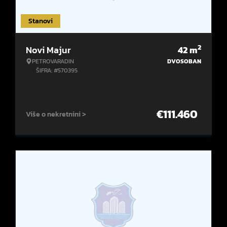
Stanovi
2
Novi Majur
42
m
PETROVARADIN
DVOSOBAN
ŠIFRA: #570395
€
111.460
Više o nekretnini >