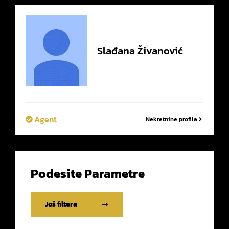
Slađana
Živanović
Agent
Nekretnine profila
Podesite Parametre
Još filtera