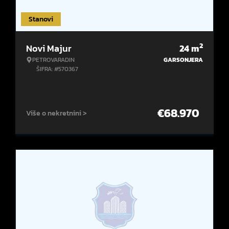
Stanovi
2
Novi Majur
24
m
PETROVARADIN
GARSONJERA
ŠIFRA: #570367
€
68.970
Više o nekretnini >