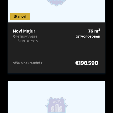
Stanovi
2
Novi Majur
76
m
PETROVARADIN
ČETVOROSOBAN
ŠIFRA: #570377
€
198.590
Više o nekretnini >