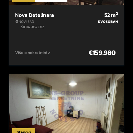
2
Nova Detelinara
52
m
NOVI SAD
DVOSOBAN
ŠIFRA: #572312
€
159.980
Više o nekretnini >
Stanovi