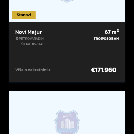
Stanovi
2
Novi Majur
67
m
PETROVARADIN
TROIPOSOBAN
ŠIFRA: #570411
€
171.960
Više o nekretnini >