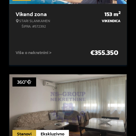
2
Vikend zona
153
m
STARI SLANKAMEN
VIKENDICA
ŠIFRA: #572392
€
355.350
Više o nekretnini >
360°
Stanovi
Ekskluzivno