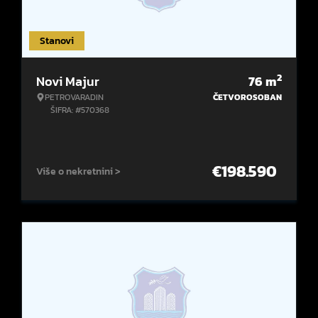
Stanovi
2
Novi Majur
76
m
PETROVARADIN
ČETVOROSOBAN
ŠIFRA: #570368
€
198.590
Više o nekretnini >