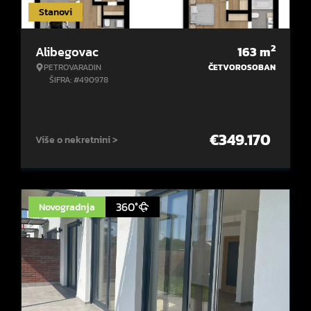
Stanovi
2
Alibegovac
163
m
PETROVARADIN
ČETVOROSOBAN
ŠIFRA: #490978
€
349.170
Više o nekretnini >
360°
Novogradnja