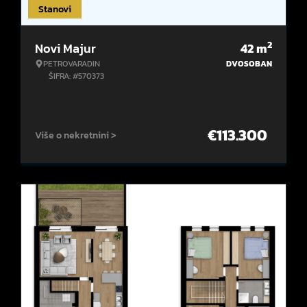
Stanovi
2
Novi Majur
42
m
PETROVARADIN
DVOSOBAN
ŠIFRA: #570373
€
113.300
Više o nekretnini >