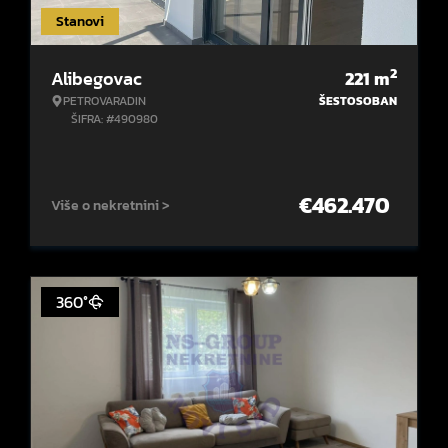
Stanovi
2
Alibegovac
221
m
PETROVARADIN
ŠESTOSOBAN
ŠIFRA: #490980
€
462.470
Više o nekretnini >
360°