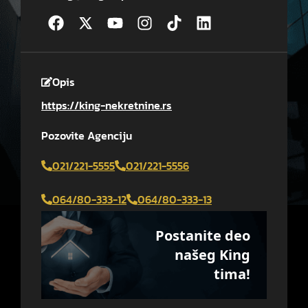
Opis
https://king-nekretnine.rs
Pozovite Agenciju
021/221-5555
021/221-5556
064/80-333-12
064/80-333-13
Postanite deo
našeg King
tima!