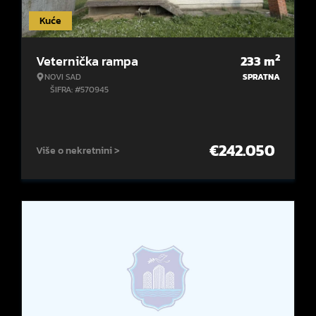
Kuće
2
Veternička rampa
233
m
NOVI SAD
SPRATNA
ŠIFRA: #570945
€
242.050
Više o nekretnini >