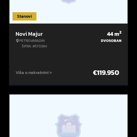
Stanovi
2
Novi Majur
44
m
PETROVARADIN
DVOSOBAN
ŠIFRA: #570384
€
119.950
Više o nekretnini >