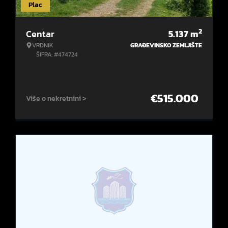
Plac
2
Centar
5.137
m
VRDNIK
GRAĐEVINSKO ZEMLJIŠTE
ŠIFRA: #474724
€
515.000
Više o nekretnini >