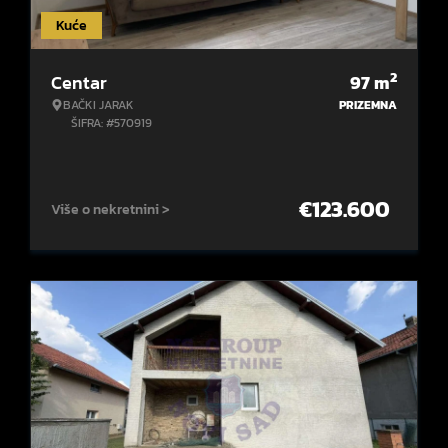
Kuće
2
Centar
97
m
BAČKI JARAK
PRIZEMNA
ŠIFRA: #570919
€
123.600
Više o nekretnini >