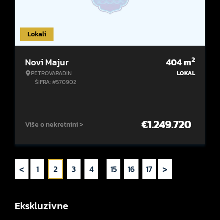
Lokali
2
Novi Majur
404
m
PETROVARADIN
LOKAL
ŠIFRA: #570902
€
1.249.720
Više o nekretnini >
<
>
1
2
3
4
...
15
16
17
Ekskluzivne