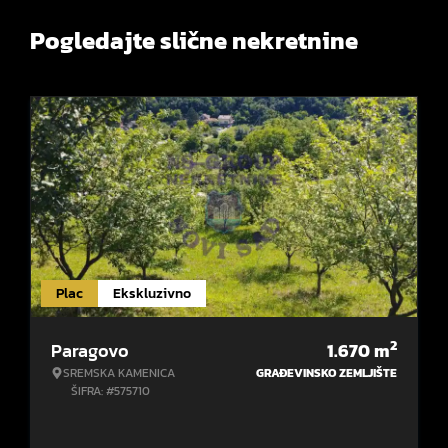
Pogledajte slične nekretnine
Plac
Ekskluzivno
2
Paragovo
1.670
m
SREMSKA KAMENICA
GRAĐEVINSKO ZEMLJIŠTE
ŠIFRA: #575710