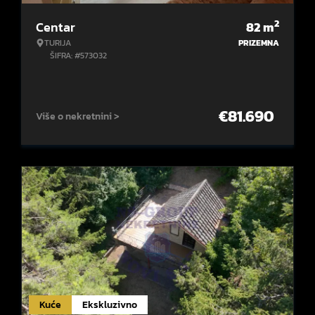
2
Centar
82
m
TURIJA
PRIZEMNA
ŠIFRA: #573032
€
81.690
Više o nekretnini >
Kuće
Ekskluzivno