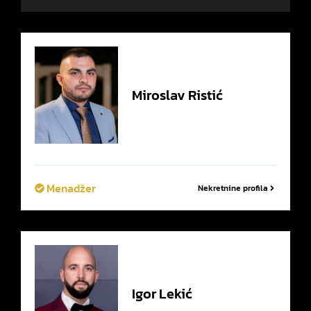
Miroslav
Ristić
Menadžer
Nekretnine profila
Igor
Lekić