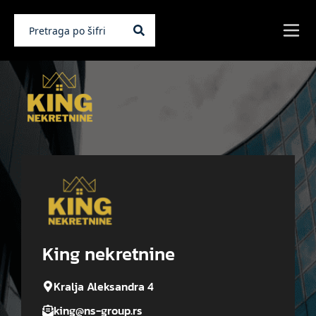
King nekretnine
Kralja Aleksandra 4
king@ns-group.rs