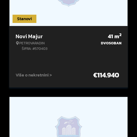
Stanovi
2
Novi Majur
41
m
PETROVARADIN
DVOSOBAN
ŠIFRA: #570403
€
114.940
Više o nekretnini >