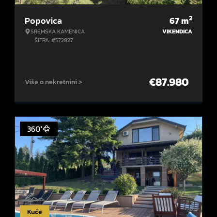
2
Popovica
67
m
SREMSKA KAMENICA
VIKENDICA
ŠIFRA: #572827
€
87.980
Više o nekretnini >
360°
Kuće