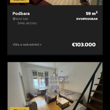
2
Podbara
59
m
NOVI SAD
DVOIPOSOBAN
ŠIFRA: #572163
€
103.000
Više o nekretnini >