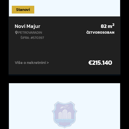
Stanovi
2
Novi Majur
82
m
PETROVARADIN
ČETVOROSOBAN
ŠIFRA: #570397
€
215.140
Više o nekretnini >