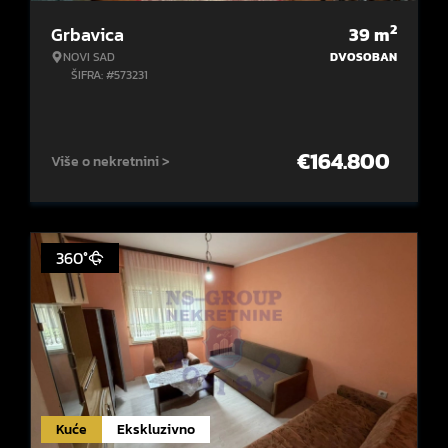
2
Grbavica
39
m
NOVI SAD
DVOSOBAN
ŠIFRA: #573231
€
164.800
Više o nekretnini >
360°
Kuće
Ekskluzivno