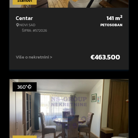
Stanovi
2
Centar
141
m
NOVI SAD
PETOSOBAN
ŠIFRA: #572026
€
463.500
Više o nekretnini >
360°