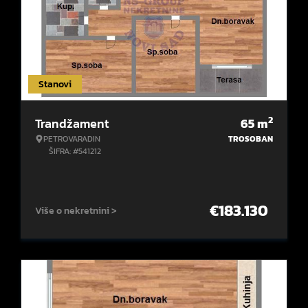
Stanovi
2
Trandžament
65
m
PETROVARADIN
TROSOBAN
ŠIFRA: #541212
€
183.130
Više o nekretnini >