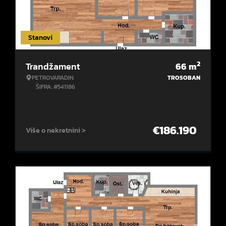
Stanovi
2
Trandžament
66
m
PETROVARADIN
TROSOBAN
ŠIFRA: #541186
€
186.190
Više o nekretnini >