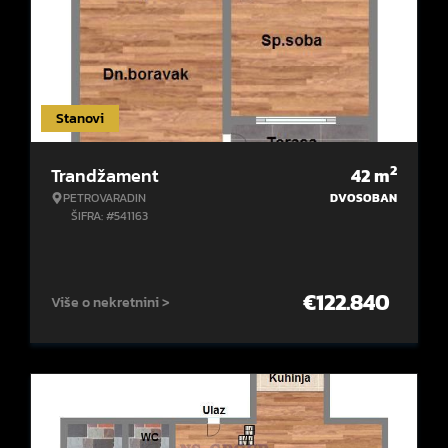
Stanovi
2
Trandžament
42
m
PETROVARADIN
DVOSOBAN
ŠIFRA: #541163
€
122.840
Više o nekretnini >