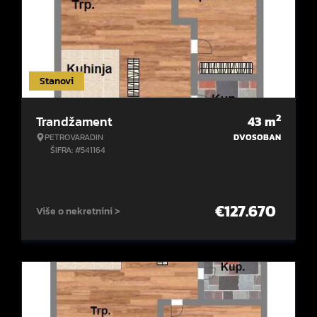
Stanovi
2
Trandžament
43
m
PETROVARADIN
DVOSOBAN
ŠIFRA: #541164
€
127.670
Više o nekretnini >