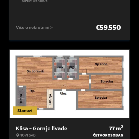
ŠIFRA: #573805
€
59.550
Više o nekretnini >
Stanovi
2
Klisa - Gornje livade
77
m
NOVI SAD
ČETVOROSOBAN