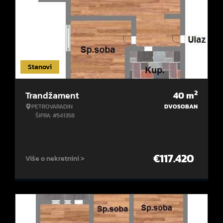
Stanovi
2
Trandžament
40
m
PETROVARADIN
DVOSOBAN
ŠIFRA: #541358
€
117.420
Više o nekretnini >