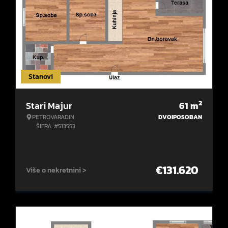
Stanovi
2
Stari Majur
61
m
PETROVARADIN
DVOIPOSOBAN
ŠIFRA: #513553
€
131.620
Više o nekretnini >