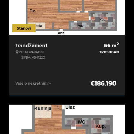
Stanovi
2
Trandžament
66
m
PETROVARADIN
TROSOBAN
ŠIFRA: #541220
€
186.190
Više o nekretnini >