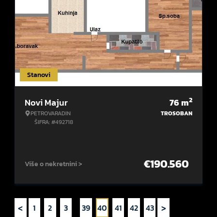
Stanovi
2
Novi Majur
76
m
PETROVARADIN
TROSOBAN
ŠIFRA: #492718
€
190.560
Više o nekretnini >
<
>
1
2
3
...
39
40
41
42
43