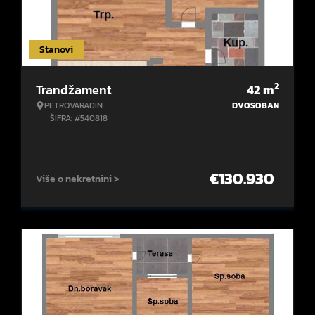
Stanovi
2
Trandžament
42
m
PETROVARADIN
DVOSOBAN
ŠIFRA: #540818
€
130.930
Više o nekretnini >