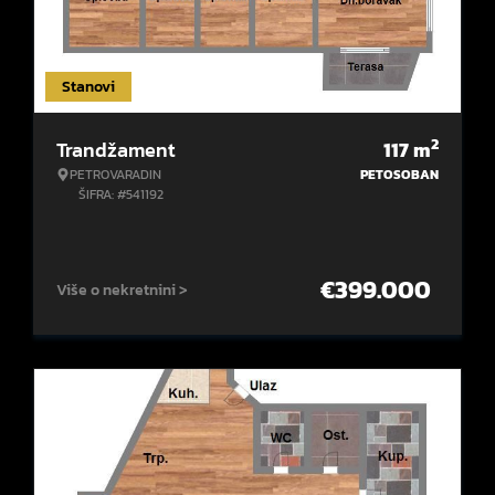
Stanovi
2
Trandžament
117
m
PETROVARADIN
PETOSOBAN
ŠIFRA: #541192
€
399.000
Više o nekretnini >