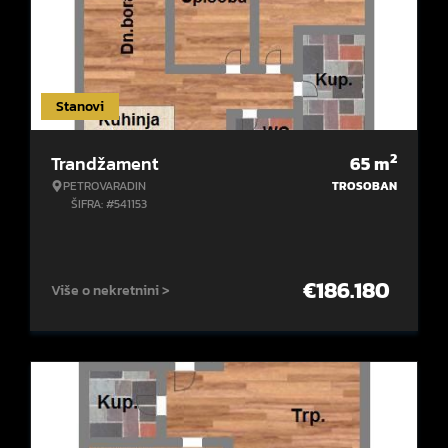
Stanovi
2
Trandžament
65
m
PETROVARADIN
TROSOBAN
ŠIFRA: #541153
€
186.180
Više o nekretnini >