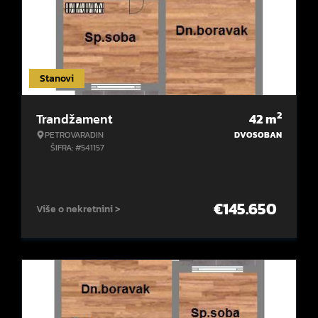
Stanovi
2
Trandžament
42
m
PETROVARADIN
DVOSOBAN
ŠIFRA: #541157
€
145.650
Više o nekretnini >