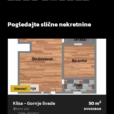
Pogledajte slične nekretnine
Stanovi
2
Klisa - Gornje livade
50
m
NOVI SAD
DVOSOBAN
ŠIFRA: #573807