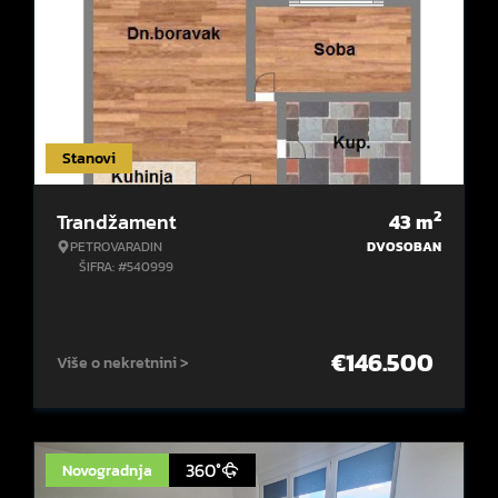
Stanovi
2
Trandžament
43
m
PETROVARADIN
DVOSOBAN
ŠIFRA: #540999
€
146.500
Više o nekretnini >
360°
Novogradnja