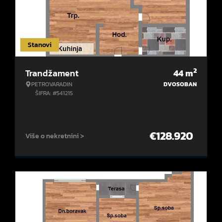
Stanovi
2
Trandžament
44
m
PETROVARADIN
DVOSOBAN
ŠIFRA: #541215
€
128.920
Više o nekretnini >