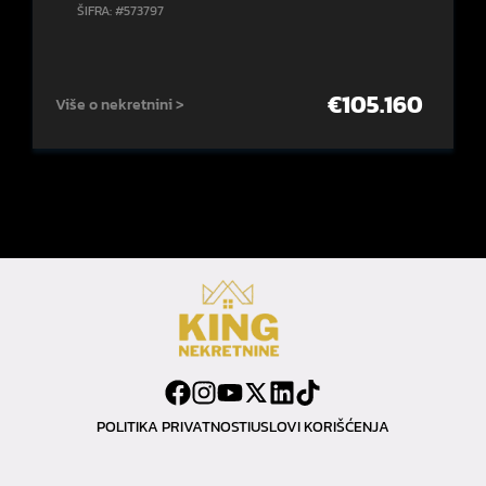
ŠIFRA: #573797
€
105.160
Više o nekretnini >
POLITIKA PRIVATNOSTI
USLOVI KORIŠĆENJA