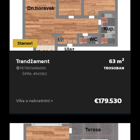
Stanovi
2
Trandžament
63
m
PETROVARADIN
TROSOBAN
ŠIFRA: #541362
€
179.530
Više o nekretnini >