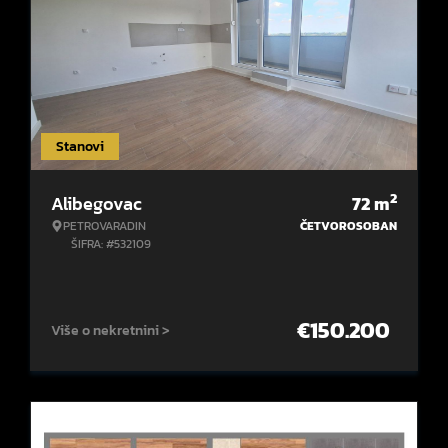
Stanovi
2
Alibegovac
72
m
PETROVARADIN
ČETVOROSOBAN
ŠIFRA: #532109
€
150.200
Više o nekretnini >