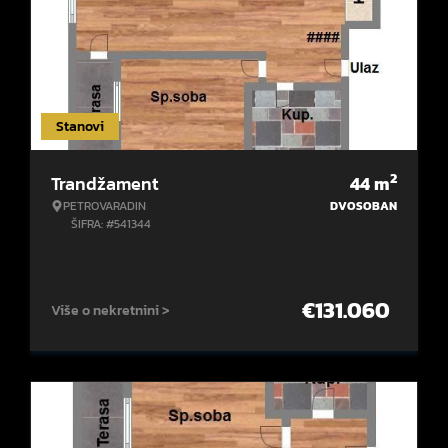
Stanovi
2
Trandžament
44
m
PETROVARADIN
DVOSOBAN
ŠIFRA: #541344
€
131.060
Više o nekretnini >