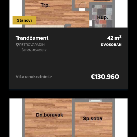
Stanovi
2
Trandžament
42
m
PETROVARADIN
DVOSOBAN
ŠIFRA: #540817
€
130.960
Više o nekretnini >