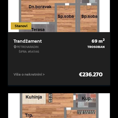
Stanovi
2
Trandžament
69
m
PETROVARADIN
TROSOBAN
ŠIFRA: #541146
€
236.270
Više o nekretnini >