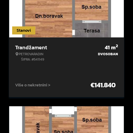
Stanovi
2
Trandžament
41
m
PETROVARADIN
DVOSOBAN
ŠIFRA: #541149
€
141.840
Više o nekretnini >