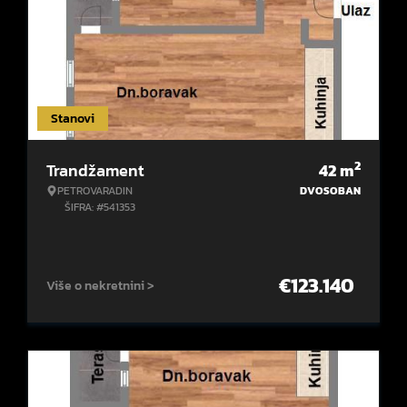
Stanovi
2
Trandžament
42
m
PETROVARADIN
DVOSOBAN
ŠIFRA: #541353
€
123.140
Više o nekretnini >