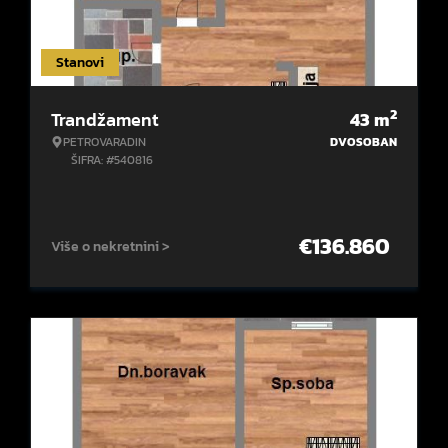
Stanovi
2
Trandžament
43
m
PETROVARADIN
DVOSOBAN
ŠIFRA: #540816
€
136.860
Više o nekretnini >