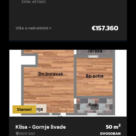
ŠIFRA: #573801
€
157.360
Više o nekretnini >
Stanovi
2
Klisa - Gornje livade
50
m
NOVI SAD
DVOSOBAN