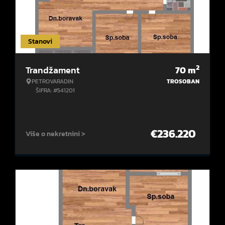
Stanovi
2
Trandžament
70
m
PETROVARADIN
TROSOBAN
ŠIFRA: #541201
€
236.220
Više o nekretnini >