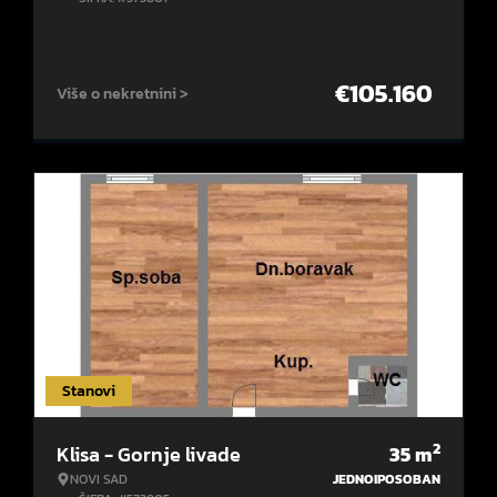
€
105.160
Više o nekretnini >
Stanovi
2
Klisa - Gornje livade
35
m
NOVI SAD
JEDNOIPOSOBAN