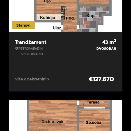
Stanovi
2
Trandžament
43
m
PETROVARADIN
DVOSOBAN
ŠIFRA: #541213
€
127.670
Više o nekretnini >